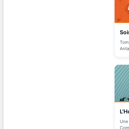
Soi
Tomb
Anta
L'H
Une 
Comé