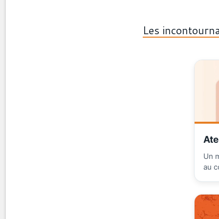
Les incontourna
Ate
Un m
au c