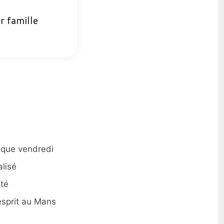
r famille
aque vendredi
lisé
ité
esprit au Mans