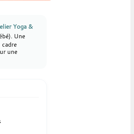
elier Yoga &
ébé). Une
 cadre
our une
s