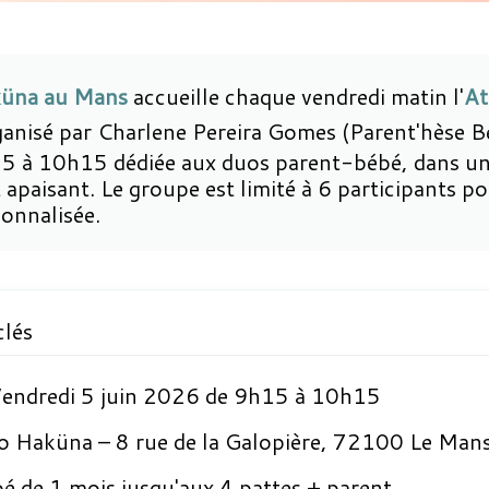
küna au Mans
accueille chaque vendredi matin l'
At
anisé par Charlene Pereira Gomes (Parent'hèse B
5 à 10h15 dédiée aux duos parent-bébé, dans un
t apaisant. Le groupe est limité à 6 participants p
sonnalisée.
clés
endredi 5 juin 2026 de 9h15 à 10h15
o Haküna – 8 rue de la Galopière, 72100 Le Man
é de 1 mois jusqu'aux 4 pattes + parent