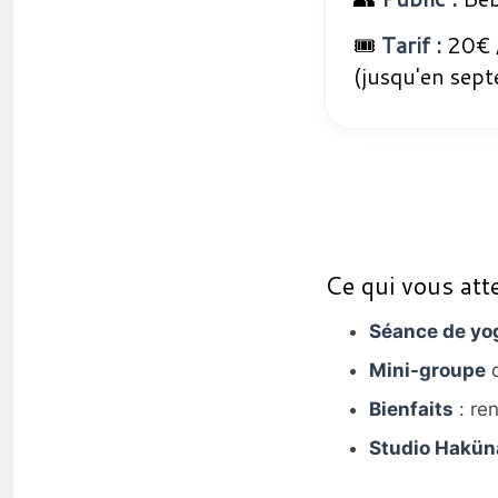
🎟️
Tarif :
20€ /
(jusqu'en sep
Ce qui vous att
Séance de yo
Mini-groupe
d
Bienfaits
: re
Studio Hakün