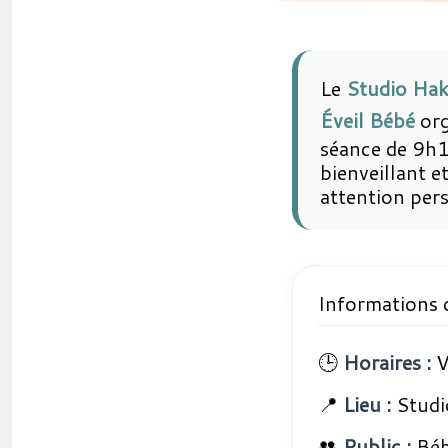
Le
Studio Ha
Éveil Bébé
org
séance de 9h1
bienveillant e
attention per
Informations 
🕒
Horaires :
V
📍
Lieu :
Studi
👥
Public :
Béb