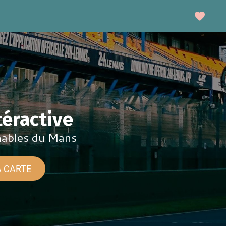
téractive
nables du Mans
A CARTE