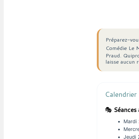
Préparez-vous
Comédie Le M
Praud. Quipro
laisse aucun r
Calendrier
🎭
Séances 
Mardi 
Mercre
Jeudi 