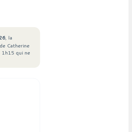
026
, la
 de Catherine
e 1h15 qui ne