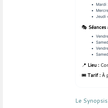
Mardi 
Mercre
Jeudi 
🎭
Séances 
Vendre
Samed
Vendre
Samedi
📍
Lieu :
Com
🎟️
Tarif :
À p
Le Synopsis