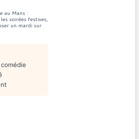
ue au Mans :
les soirées festives,
poser un mardi sur
t comédie
é
ent