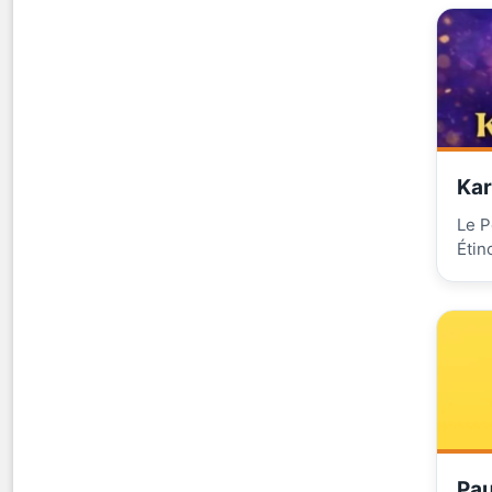
Kar
Le P
Étin
Pau