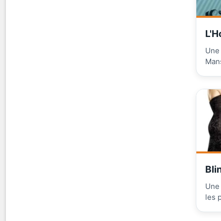
L'H
Une 
Man
Bli
Une 
les 