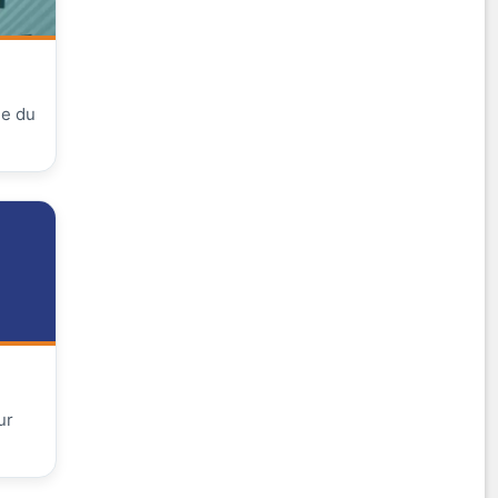
ie du
ur