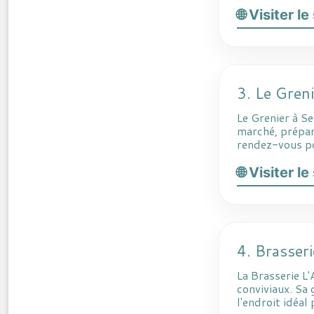
🌐 Visiter l
3. Le Greni
Le Grenier à S
marché, préparé
rendez-vous pop
🌐 Visiter l
4. Brasser
La Brasserie L
conviviaux. Sa 
l'endroit idéa