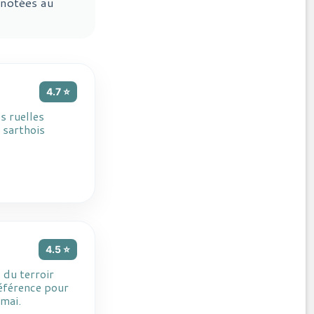
 notées au
4.7 ⭐
es ruelles
 sarthois
4.5 ⭐
 du terroir
référence pour
 mai.