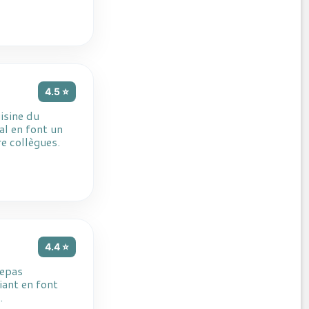
4.5 ⭐
isine du
al en font un
e collègues.
4.4 ⭐
repas
iant en font
.