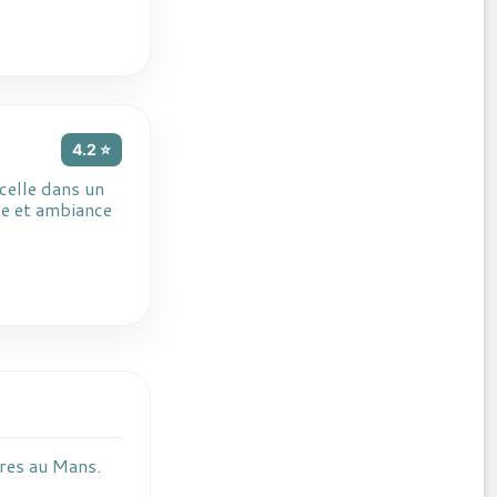
4.2 ⭐
celle dans un
he et ambiance
ères au Mans.