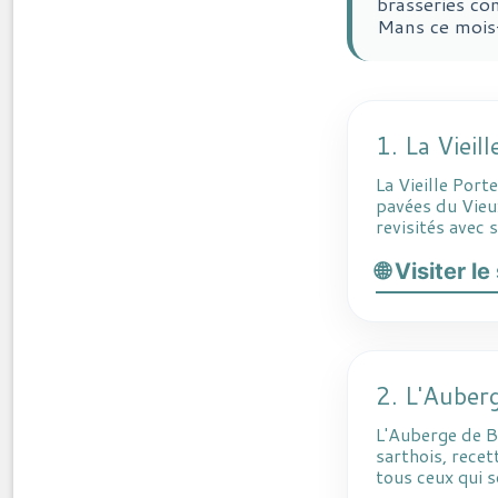
brasseries con
Mans ce mois-
1. La Vieill
La Vieille Port
pavées du Vieu
revisités avec 
🌐 Visiter l
2. L'Auber
L'Auberge de Ba
sarthois, recet
tous ceux qui 