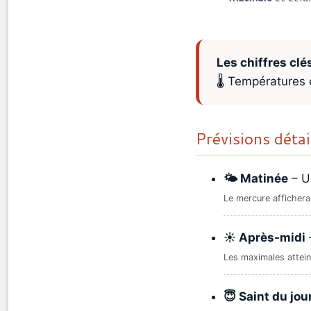
Les chiffres clés
🌡️ Températures
Prévisions déta
🌤️ Matinée
– Un
Le mercure affichera
☀️ Après-midi
Les maximales attei
😇 Saint du jou