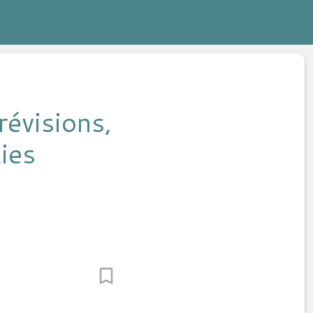
évisions,
ies