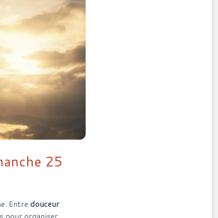
imanche 25
e. Entre
douceur
es pour organiser