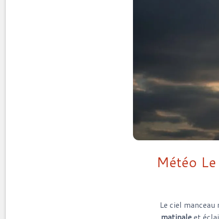
Météo Le 
Le ciel manceau
matinale
et écla