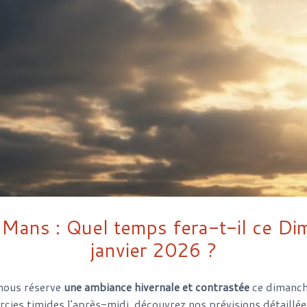
Mans : Quel temps fera-t-il ce D
janvier 2026 ?
 nous réserve
une ambiance hivernale et contrastée
ce dimanch
ircies timides l'après-midi, découvrez nos prévisions détaillé