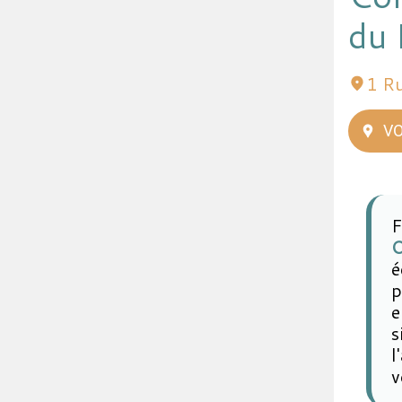
du
1 R
VO
F
O
é
p
e
s
l
v