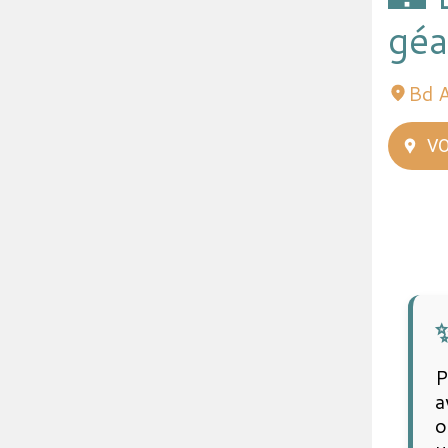
géa
Bd A
VO
P
a
o