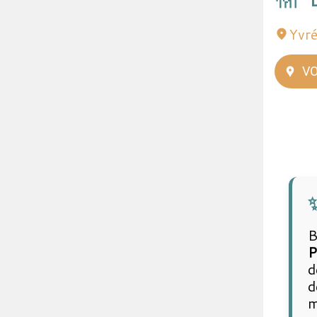
Yvré
VO
✨
B
P
d
d
m