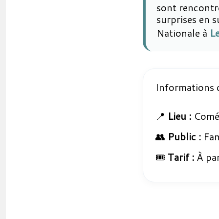
sont rencontré
surprises en s
Nationale à
L
Informations 
📍
Lieu :
Coméd
👥
Public :
Fami
🎟️
Tarif :
À par