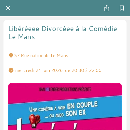
Libéréeee Divorcéee à la Comédie
Le Mans
37 Rue nationale Le Mans
 mercredi 24 juin 2026  de 20:30 à 22:00 