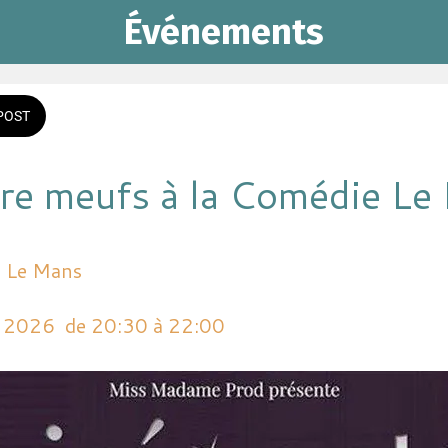
Événements
POST
tre meufs à la Comédie Le
e Le Mans
n 2026  de 20:30 à 22:00 