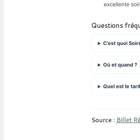
excellente soi
Questions fréq
C'est quoi Soi
Où et quand ?
Quel est le tari
Source :
Billet R