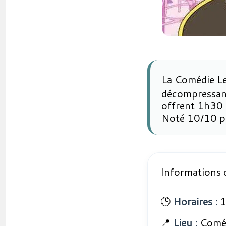
La Comédie Le
décompressant
offrent 1h30 d
Noté 10/10 pa
Informations 
🕒
Horaires :
1
📍
Lieu :
Coméd