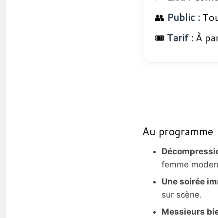
👥
Public :
Tou
🎟️
Tarif :
À par
Au programme
Décompressio
femme moderne
Une soirée i
sur scène.
Messieurs bi