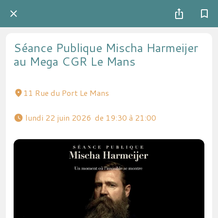
Séance Publique Mischa Harmeijer
au Mega CGR Le Mans
11 Rue du Port Le Mans
 lundi 22 juin 2026  de 19:30 à 21:00 