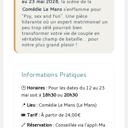
au 23 mai 2026
, la scène de la
Comédie Le Mans
s'enflamme pour
"Psy, sex and fun". Une pièce
hilarante où un expert matrimonial un
peu trop zélé pourrait bien
transformer votre vie de couple en
véritable champ de bataille... pour
notre plus grand plaisir !
Informations Pratiques
🕒
Horaires :
Pour les dates du 12 au 23
mai soit à
18h30
ou
20h30
📍
Lieu :
Comédie Le Mans (Le Mans)
🎟️
Tarif :
À partir de 24,00€
🔗
Réservation :
Conseillée via l'appli Ma