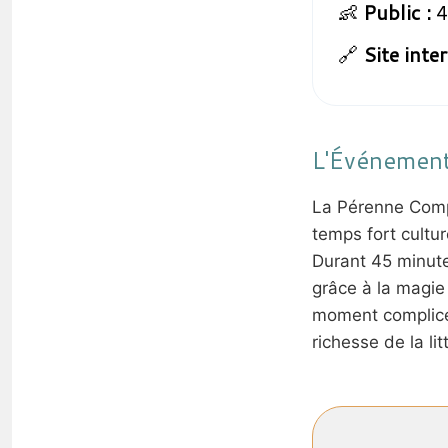
👶
Public :
4
🔗
Site inter
L'Événemen
La Pérenne Comp
temps fort cultur
Durant 45 minute
grâce à la magie 
moment complice 
richesse de la li