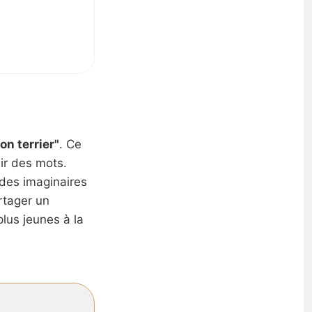
n terrier"
. Ce
sir des mots.
des imaginaires
rtager un
lus jeunes à la