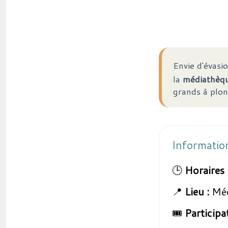
Envie d'évasi
la
médiathèq
grands à plong
Informatio
🕒
Horaires 
📍
Lieu :
Méd
🎟️
Participa