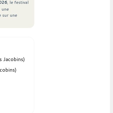
2026
, le festival
, une
e sur une
s Jacobins)
cobins)