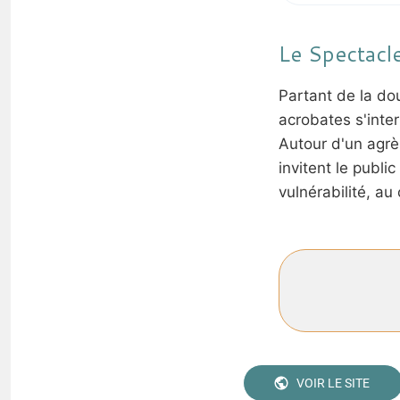
Le Spectacl
Partant de la do
acrobates s'inte
Autour d'un agrè
invitent le publ
vulnérabilité, a
VOIR LE SITE