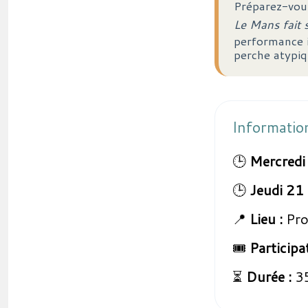
Préparez-vou
Le Mans fait 
performance i
perche atypiq
Informatio
🕒
Mercredi 
🕒
Jeudi 21 
📍
Lieu :
Pro
🎟️
Participa
⏳
Durée :
35