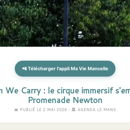
📲 Télécharger l'appli Ma Vie Mancelle
We Carry : le cirque immersif s'em
Promenade Newton
📅 PUBLIÉ LE 2 MAI 2026 • 🏛️ AGENDA LE MANS