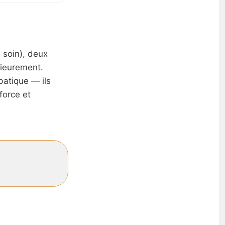
 soin), deux
rieurement.
batique — ils
force et