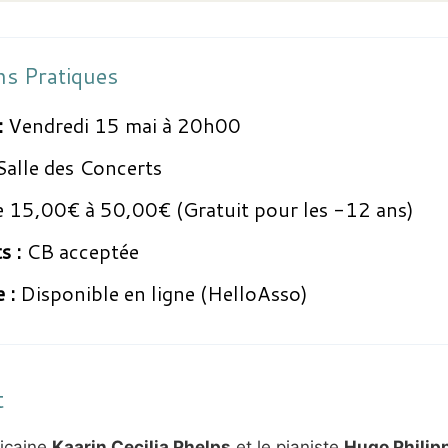
ns Pratiques
:
Vendredi 15 mai à 20h00
Salle des Concerts
 15,00€ à 50,00€ (Gratuit pour les -12 ans)
s :
CB acceptée
 :
Disponible en ligne (HelloAsso)
t
icaine
Kaarin Cecilia Phelps
et le pianiste
Hugo Philip