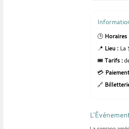
Informatio
🕒
Horaires 
📍
Lieu :
La 
🎟️
Tarifs :
de
💳
Paiement
🔗
Billetterie
L'Événemen
La soprano amér