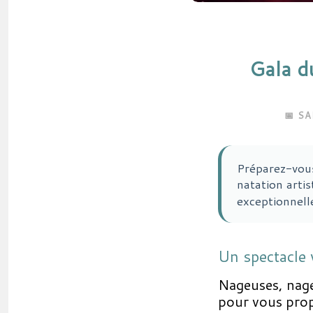
Gala d
📅 S
Préparez-vous
natation arti
exceptionnell
Un spectacle 
Nageuses, nage
pour vous prop