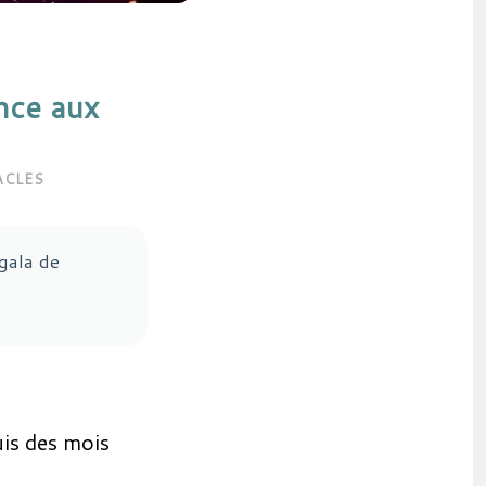
nce aux
ACLES
gala de
uis des mois