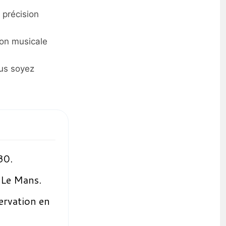
 précision
ion musicale
us soyez
30.
 Le Mans.
ervation en