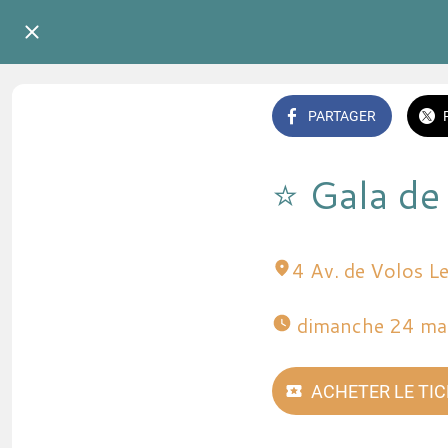
PARTAGER
⭐️ Gala de
4 Av. de Volos L
 dimanche 24 ma
ACHETER LE TI