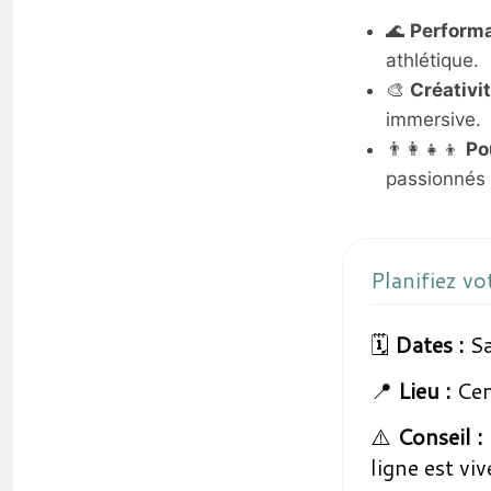
🌊
Performa
athlétique.
🎨
Créativit
immersive.
👨‍👩‍👧‍👦
Po
passionnés 
Planifiez vot
🗓️
Dates :
Sa
📍
Lieu :
Cen
⚠️
Conseil :
ligne est vi