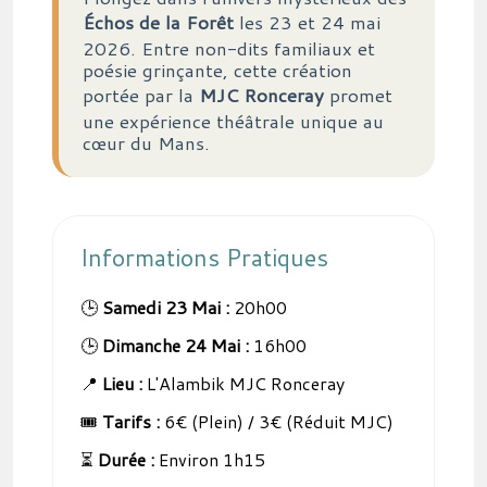
Échos de la Forêt
les 23 et 24 mai
2026. Entre non-dits familiaux et
poésie grinçante, cette création
portée par la
MJC Ronceray
promet
une expérience théâtrale unique au
cœur du Mans.
Informations Pratiques
🕒
Samedi 23 Mai :
20h00
🕒
Dimanche 24 Mai :
16h00
📍
Lieu :
L'Alambik MJC Ronceray
🎟️
Tarifs :
6€ (Plein) / 3€ (Réduit MJC)
⏳
Durée :
Environ 1h15