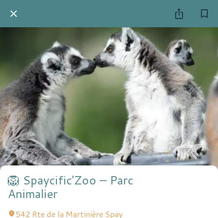
🦁 Spaycific'Zoo – Parc
Animalier
542 Rte de la Martinière Spay