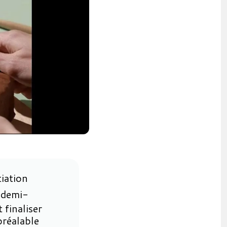
tiation
 demi-
 finaliser
préalable