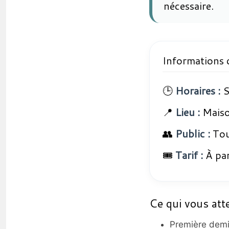
nécessaire.
Informations 
🕒
Horaires :
S
📍
Lieu :
Maiso
👥
Public :
Tou
🎟️
Tarif :
À par
Ce qui vous att
Première demi